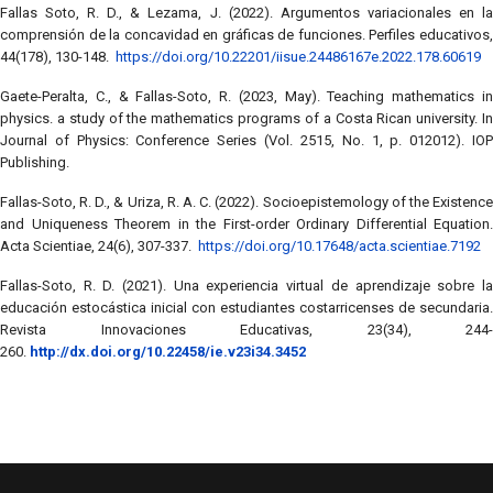
Fallas Soto, R. D., & Lezama, J. (2022). Argumentos variacionales en la
comprensión de la concavidad en gráficas de funciones. Perfiles educativos,
44(178), 130-148.
https://doi.org/10.22201/iisue.24486167e.2022.178.60619
Gaete-Peralta, C., & Fallas-Soto, R. (2023, May). Teaching mathematics in
physics. a study of the mathematics programs of a Costa Rican university. In
Journal of Physics: Conference Series (Vol. 2515, No. 1, p. 012012). IOP
Publishing.
Fallas-Soto, R. D., & Uriza, R. A. C. (2022). Socioepistemology of the Existence
and Uniqueness Theorem in the First-order Ordinary Differential Equation.
Acta Scientiae, 24(6), 307-337.
https://doi.org/10.17648/acta.scientiae.7192
Fallas-Soto, R. D. (2021). Una experiencia virtual de aprendizaje sobre la
educación estocástica inicial con estudiantes costarricenses de secundaria.
Revista Innovaciones Educativas, 23(34), 244-
260.
http://dx.doi.org/10.22458/ie.v23i34.3452